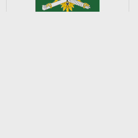
2
из
8
2026 © Ардатовский район.
Официальный сайт.