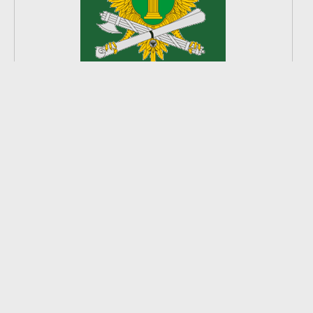
2
из
8
2026 © Ардатовский район.
Официальный сайт.