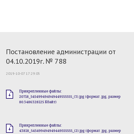
Постановление администрации от
04.10.2019г. № 788
2019-10-07 17:29:05
Прикрепленные файлы:
20718_545499494949449555555_(3).jpg (формат .jpg, размер
80.3486328125 Кбайт)
Прикрепленные файлы:
43818_545499494949449555555_(2).jpg (формат .jpg, размер