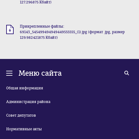
127.296875 Кбайт)
Прикрепленные файлы:
69143_545499494949449555555_(1).jpg (формат .jpg, размер
129.982421875 Кбайт)
Меню сайта
Общая информация
Администрация района
Совет депутатов
Нормативные акты