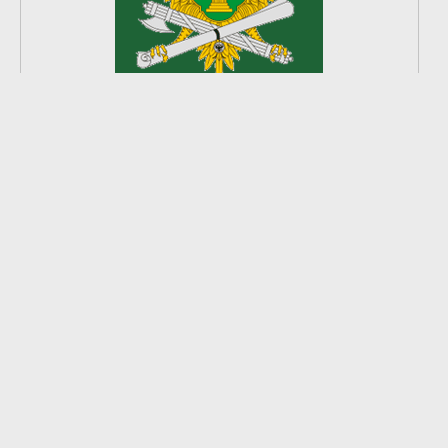
2
из
8
2026 © Ардатовский район.
Официальный сайт.