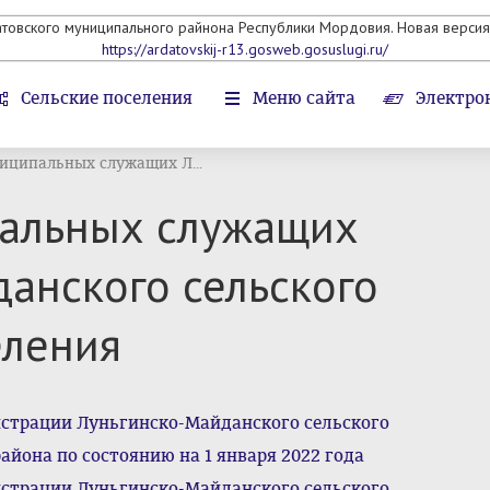
атовского муниципального райнона Республики Мордовия. Новая версия 
https://ardatovskij-r13.gosweb.gosuslugi.ru/
Сельские поселения
Меню сайта
Электро
иципальных служащих Л...
пальных служащих
анского сельского
еления
трации Луньгинско-Майданского сельского
йона по состоянию на 1 января 2022 года
трации Луньгинско-Майданского сельского